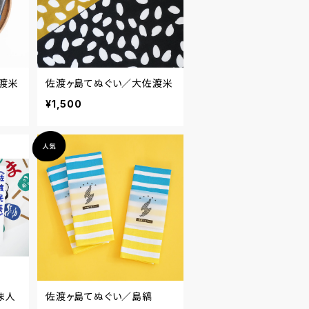
渡米
佐渡ヶ島てぬぐい／大佐渡米
¥1,500
ま人
佐渡ヶ島てぬぐい／島縞