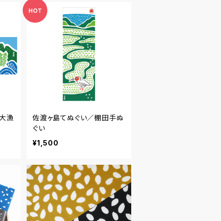
大漁
佐渡ヶ島てぬぐい／棚田手ぬ
ぐい
¥1,500