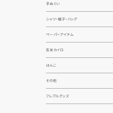
手ぬぐい
佐渡手ぬぐい
シャツ・帽子・バッグ
春夏秋冬
手ぬぐい鯉口シャツ
ペーパーアイテム
くらげ帽子
フレブル手ぬぐい
くらげ帽子
玄米カイロ
その他
チューリップハット
はんこ
バッグ
佐渡はんこ
その他
Tシャツ
フレブルはんこ
わら細工
フレブルグッズ