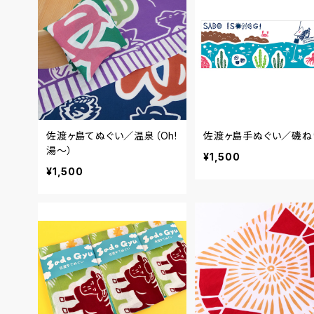
佐渡ヶ島てぬぐい／温泉（Oh!
佐渡ヶ島手ぬぐい／磯ね
湯～）
¥1,500
¥1,500