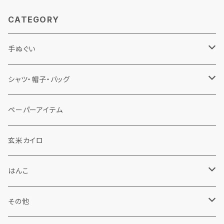
CATEGORY
手ぬぐい
佐渡手ぬぐい
シャツ・帽子・バッグ
春夏秋冬
手ぬぐい鯉口シャツ
ペーパーアイテム
くらげ帽子
フレブル手ぬぐい
くらげ帽子
玄米カイロ
その他
チューリップハット
はんこ
バッグ
佐渡はんこ
その他