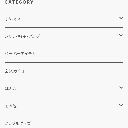
CATEGORY
手ぬぐい
佐渡手ぬぐい
シャツ・帽子・バッグ
春夏秋冬
手ぬぐい鯉口シャツ
ペーパーアイテム
くらげ帽子
フレブル手ぬぐい
くらげ帽子
玄米カイロ
その他
チューリップハット
はんこ
バッグ
佐渡はんこ
その他
Tシャツ
フレブルはんこ
わら細工
フレブルグッズ