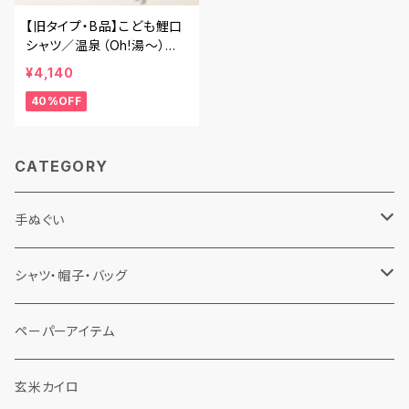
【旧タイプ・B品】こども鯉口
シャツ／温泉（Oh!湯～）／
Mサイズ（90cm〜100cm）
¥4,140
40%OFF
CATEGORY
手ぬぐい
佐渡手ぬぐい
シャツ・帽子・バッグ
春夏秋冬
手ぬぐい鯉口シャツ
ペーパーアイテム
くらげ帽子
フレブル手ぬぐい
くらげ帽子
玄米カイロ