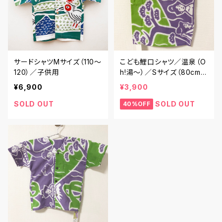
サードシャツMサイズ（110〜
こども鯉口シャツ／温泉（O
120）／子供用
h!湯～）／Sサイズ（80cm〜
90cm）
¥6,900
¥3,900
SOLD OUT
SOLD OUT
40%OFF