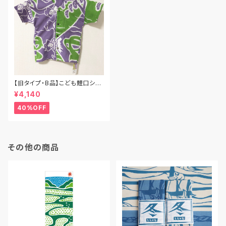
【旧タイプ・B品】こども鯉口シャ
ツ／温泉（Oh!湯～）／Mサイズ
¥4,140
（90cm〜100cm）
40%OFF
その他の商品