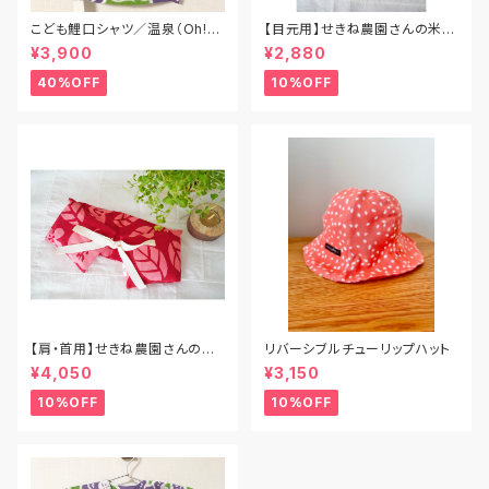
こども鯉口シャツ／温泉（Oh!湯
【目元用】せきね農園さんの米ぬ
～）／Sサイズ（80cm〜90cm）
か玄米カイロ
¥3,900
¥2,880
40%OFF
10%OFF
【肩・首用】せきね農園さんの米
リバーシブルチューリップハット
ぬか玄米カイロ
¥4,050
¥3,150
10%OFF
10%OFF