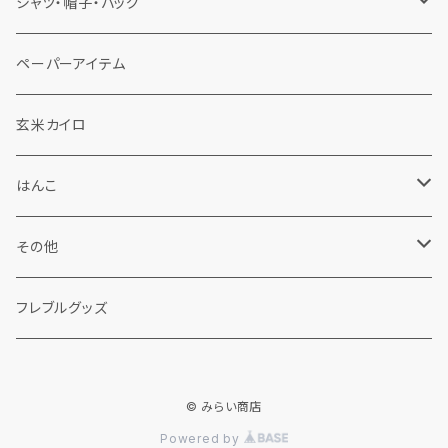
佐渡手ぬぐい
シャツ・帽子・バッグ
春夏秋冬
手ぬぐい鯉口シャツ
ペーパーアイテム
くらげ帽子
フレブル手ぬぐい
くらげ帽子
玄米カイロ
その他
チューリップハット
はんこ
バッグ
佐渡はんこ
その他
Tシャツ
フレブルはんこ
わら細工
フレブルグッズ
© みらい商店
Powered by