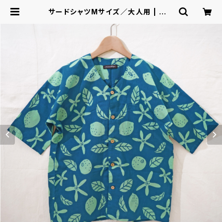
サードシャツMサイズ／大人用 | みら
い商店