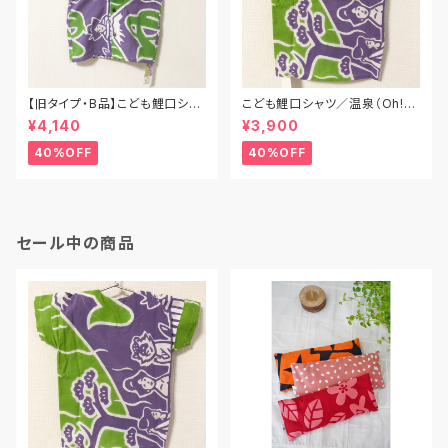
【旧タイプ・B品】こども鯉口シャ
こども鯉口シャツ／温泉（Oh!湯
ツ／温泉（Oh!湯～）／Mサイズ
～）／Sサイズ（80cm〜90cm）
¥4,140
¥3,900
（90cm〜100cm）
40%OFF
40%OFF
セール中の商品