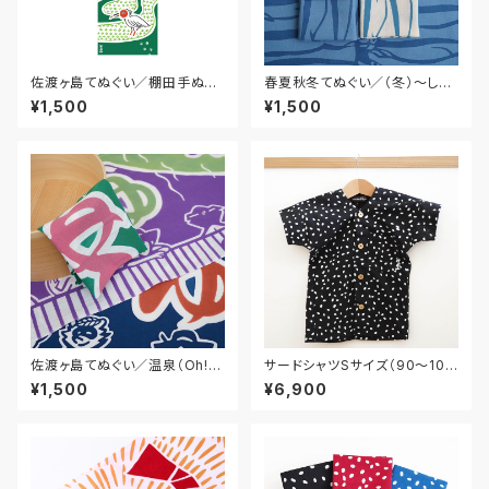
佐渡ヶ島てぬぐい／棚田手ぬぐ
春夏秋冬てぬぐい／（冬）〜しし
い
ゃも〜
¥1,500
¥1,500
佐渡ヶ島てぬぐい／温泉（Oh!湯
サードシャツSサイズ（90〜10
～）
0）／子供用
¥1,500
¥6,900