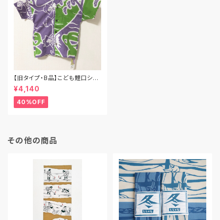
【旧タイプ・B品】こども鯉口シャ
ツ／温泉（Oh!湯～）／Mサイズ
¥4,140
（90cm〜100cm）
40%OFF
その他の商品