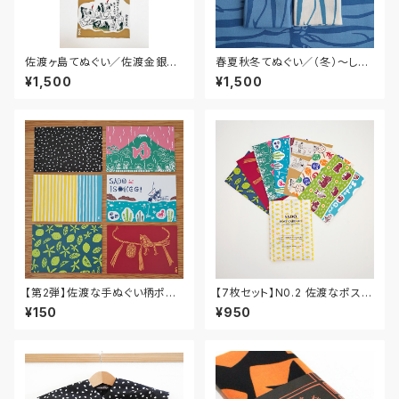
佐渡ヶ島てぬぐい／佐渡金銀山
春夏秋冬てぬぐい／（冬）〜しし
絵巻
ゃも〜
¥1,500
¥1,500
【第2弾】佐渡な手ぬぐい柄ポス
【7枚セット】N0.2 佐渡なポスト
トカード
カードセット
¥150
¥950