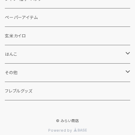
春夏秋冬
手ぬぐい鯉口シャツ
ペーパーアイテム
くらげ帽子
フレブル手ぬぐい
くらげ帽子
玄米カイロ
その他
チューリップハット
はんこ
バッグ
佐渡はんこ
その他
Tシャツ
フレブルはんこ
わら細工
フレブルグッズ
© みらい商店
Powered by