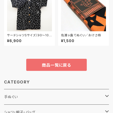
サードシャツSサイズ（90〜10
佐渡ヶ島てぬぐい／おけさ柿
0）／子供用
¥6,900
¥1,500
商品一覧に戻る
CATEGORY
手ぬぐい
佐渡手ぬぐい
シャツ・帽子・バッグ