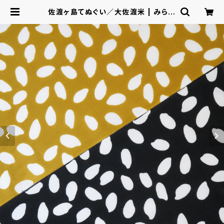
佐渡ヶ島てぬぐい／大佐渡米 | みらい
商店