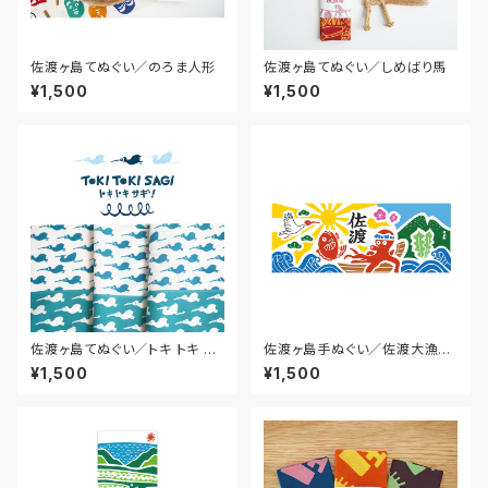
佐渡ヶ島てぬぐい／のろま人形
佐渡ヶ島てぬぐい／しめばり馬
¥1,500
¥1,500
佐渡ヶ島てぬぐい／トキ トキ サ
佐渡ヶ島手ぬぐい／佐渡大漁旗
ギ ！
手ぬぐい
¥1,500
¥1,500