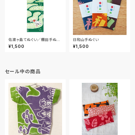
佐渡ヶ島てぬぐい／棚田手ぬぐ
日和山手ぬぐい
い
¥1,500
¥1,500
セール中の商品